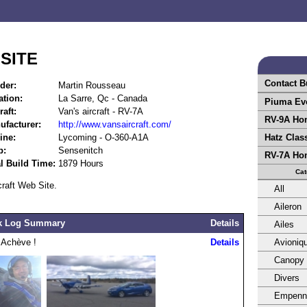
SITE
Contact B
der:
Martin Rousseau
ation:
La Sarre, Qc - Canada
Piuma Ev
raft:
Van's aircraft - RV-7A
RV-9A Ho
ufacturer:
http://www.vansaircraft.com/
ine:
Lycoming - O-360-A1A
Hatz Clas
p:
Sensenitch
RV-7A Ho
l Build Time:
1879 Hours
Cat
raft Web Site.
All
Aileron
k Log Summary
Details
Ailes
 Achève !
Details
Avioniq
Canopy
Divers
Empenn