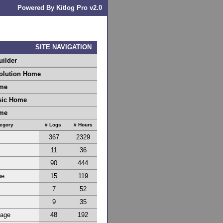
Powered By Kitlog Pro v2.0
SITE NAVIGATION
uilder
olution Home
me
sic Home
me
egory
# Logs
# Hours
367
2329
11
36
90
444
ue
15
119
7
52
9
35
age
48
192