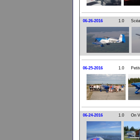
06-26-2016
1.0
Scéa
06-25-2016
1.0
Petit
06-24-2016
1.0
On Vo