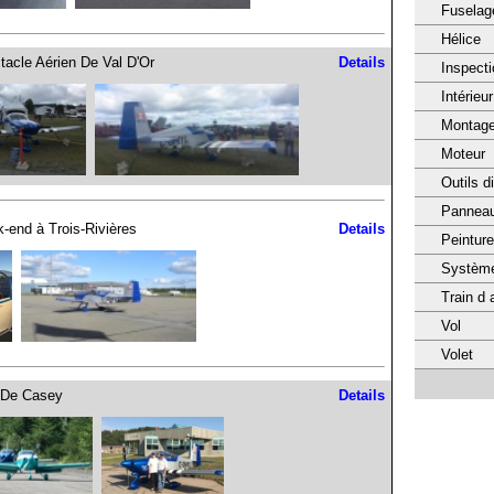
Fuselag
Hélice
tacle Aérien De Val D'Or
Details
Inspecti
Intérieur
Montage 
Moteur
Outils d
Panneau
-end à Trois-Rivières
Details
Peinture
Système
Train d 
Vol
Volet
De Casey
Details