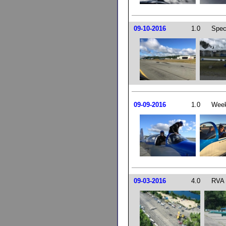
09-10-2016
1.0
Spec
09-09-2016
1.0
Week
09-03-2016
4.0
RVA 