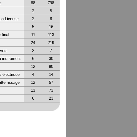
e
88
798
2
5
on-License
2
6
5
16
final
11
113
24
219
ivers
2
7
 instrument
6
30
12
90
 électrique
4
14
atterrissage
12
57
13
73
6
23