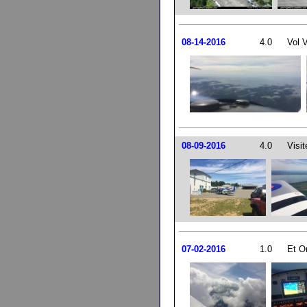
08-14-2016
4.0
Vol 
08-09-2016
4.0
Visit
07-02-2016
1.0
Et On