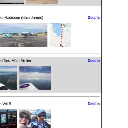
Ver Radisson (Baie James)
Details
e Chez Aéro-Atelier
Details
 Vol !!
Details