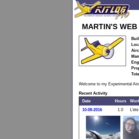
MARTIN'S WEB 
Buil
Loc
Airc
Man
Eng
Pro
Tota
Welcome to my Experimental Airc
Recent Activity
Date
Hours
Wor
10-08-2016
1.0
L'été