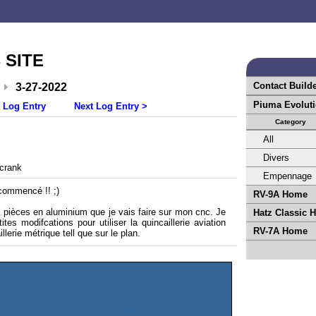
 SITE
Contact Build
3-27-2022
Piuma Evolut
 Log Entry
Next Log Entry >
Category
All
Divers
crank
Empennage
 commencé !! ;)
RV-9A Home
s pièces en aluminium que je vais faire sur mon cnc. Je
Hatz Classic 
ites modifcations pour utiliser la quincaillerie aviation
RV-7A Home
illerie métrique tell que sur le plan.