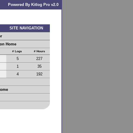
Powered By Kitlog Pro v2.0
SITE NAVIGATION
er
ion Home
# Logs
# Hours
5
227
1
35
4
192
Home